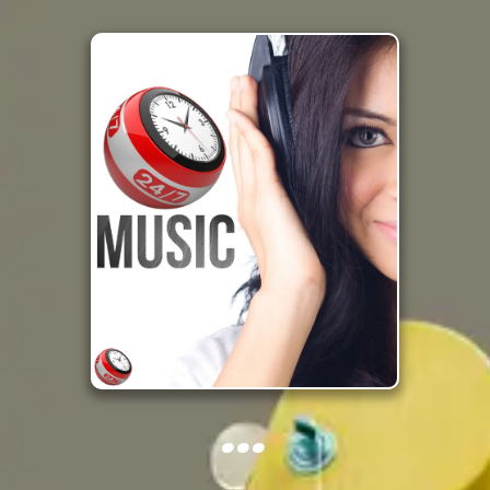
...
...